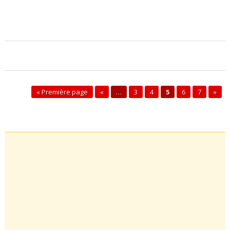
« Première page
«
…
3
4
5
6
7
»