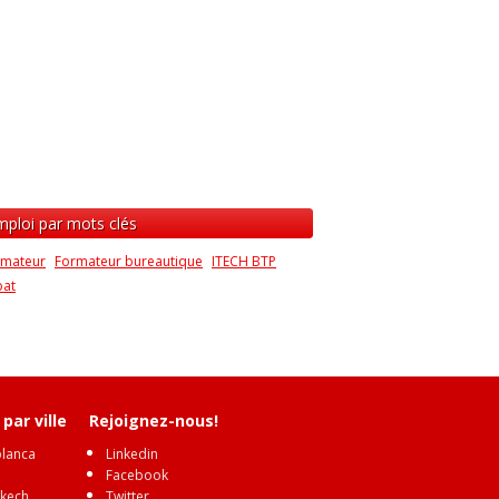
mploi par mots clés
rmateur
Formateur bureautique
ITECH BTP
bat
par ville
Rejoignez-nous!
lanca
Linkedin
Facebook
kech
Twitter