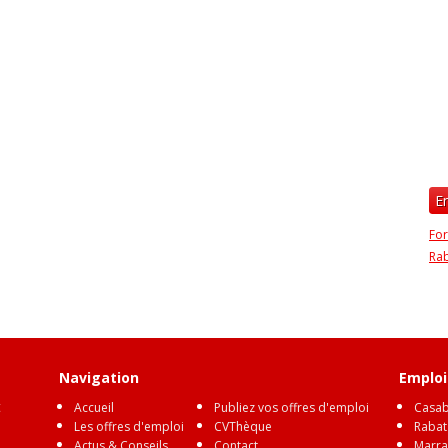
E
Fo
Ra
Navigation
Emploi 
t
Accueil
Publiez vos offres d'emploi
Casab
Les offres d'emploi
CVThèque
Rabat
Actus & Conseils
Contact
Marra