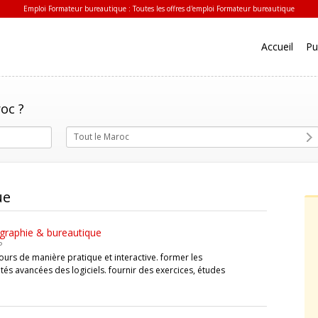
Emploi Formateur bureautique : Toutes les offres d'emploi Formateur bureautique
Accueil
Pu
oc ?
Tout le Maroc
ue
ographie & bureautique
P
ours de manière pratique et interactive. former les
ités avancées des logiciels. fournir des exercices, études