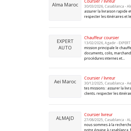
Coursier / livreur
Alma Maroc
30/03/2026, Casablanca - A
assurer la livraison rapide 
respecter les itinéraires et l
Chauffeur coursier
EXPERT
13/02/2026, Agadir - EXPER
AUTO
mission principale le chauffe
documents, colis, marchandi
procédures internes et…
Coursier / livreur
Aei Maroc
30/12/2025, Casablanca - A
tes missions : assurer la li
clients. respecter les itinéra
Coursier livreur
ALMAJD
27/08/2025, Casablanca - A
nous sommes à la recherche 
notre équipe à casablanca, ha