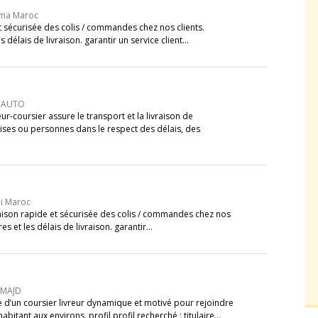
lma Maroc
et sécurisée des colis / commandes chez nos clients.
es délais de livraison. garantir un service client…
T AUTO
ur-coursier assure le transport et la livraison de
ses ou personnes dans le respect des délais, des
ei Maroc
vraison rapide et sécurisée des colis / commandes chez nos
ires et les délais de livraison. garantir…
LMAJD
d’un coursier livreur dynamique et motivé pour rejoindre
bitant aux environs. profil profil recherché : titulaire…