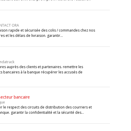
CONTACT ORA
vraison rapide et sécurisée des colis / commandes chez nos
ires et les délais de livraison. garantir…
endatrack
ures auprès des clients et partenaires. remettre les
s bancaires à la banque récupérer les accusés de
secteur bancaire
que
r le respect des circuits de distribution des courriers et
que. garantir la confidentialité et la sécurité des…