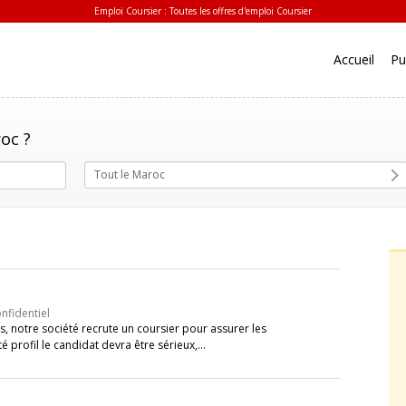
Emploi Coursier : Toutes les offres d'emploi Coursier
Accueil
Pu
oc ?
Tout le Maroc
nfidentiel
és, notre société recrute un coursier pour assurer les
té profil le candidat devra être sérieux,…