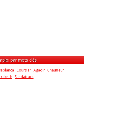
mploi par mots clés
sablanca
Coursier
Agadir
Chauffeur
rrakech
Sendatrack