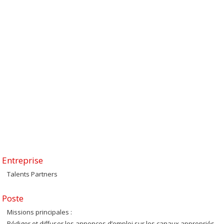
Entreprise
Talents Partners
Poste
Missions principales :
Rédiger et diffuser les annonces d’emploi sur les canaux appropriés